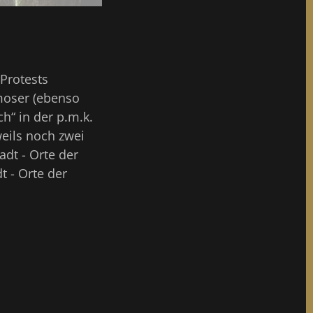
Protests
moser (ebenso
h“ in der p.m.k.
eils noch zwei
dt - Orte der
 - Orte der